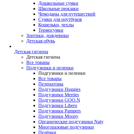
Дошкольные сумки
Школьные рюкзаки
Чемоданы для путешествий
Сумки для ноутбуков
Кошельки, чехлы
Термосумки
Зонтики, дождевики
Детская обувь
Детская гигиена
Детская гигиена
Все товары
Подгузники и пеленки
Подгузники и пеленки
Все товары
Пеленаторы
Подгузники Huggies
Подгузники Merries
Подгузники GOO.N
Подгузники Libero
Подгузники Pampers
Подгузники Moony
Органические подгузники Naty
Многоразовые подгузники
Пелёнки