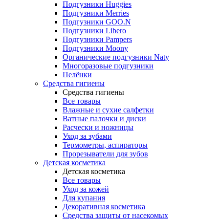
Подгузники Huggies
Подгузники Merries
Подгузники GOO.N
Подгузники Libero
Подгузники Pampers
Подгузники Moony
Органические подгузники Naty
Многоразовые подгузники
Пелёнки
Средства гигиены
Средства гигиены
Все товары
Влажные и сухие салфетки
Ватные палочки и диски
Расчески и ножницы
Уход за зубами
Термометры, аспираторы
Прорезыватели для зубов
Детская косметика
Детская косметика
Все товары
Уход за кожей
Для купания
Декоративная косметика
Средства защиты от насекомых