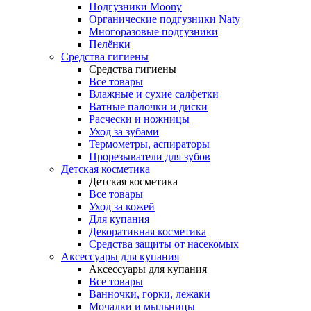
Подгузники Moony
Органические подгузники Naty
Многоразовые подгузники
Пелёнки
Средства гигиены
Средства гигиены
Все товары
Влажные и сухие салфетки
Ватные палочки и диски
Расчески и ножницы
Уход за зубами
Термометры, аспираторы
Прорезыватели для зубов
Детская косметика
Детская косметика
Все товары
Уход за кожей
Для купания
Декоративная косметика
Средства защиты от насекомых
Аксессуары для купания
Аксессуары для купания
Все товары
Ванночки, горки, лежаки
Мочалки и мыльницы