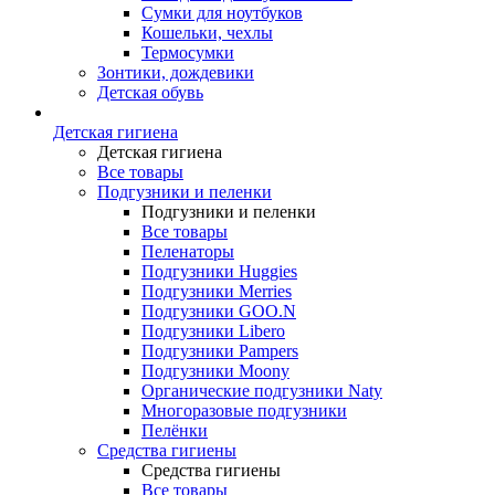
Сумки для ноутбуков
Кошельки, чехлы
Термосумки
Зонтики, дождевики
Детская обувь
Детская гигиена
Детская гигиена
Все товары
Подгузники и пеленки
Подгузники и пеленки
Все товары
Пеленаторы
Подгузники Huggies
Подгузники Merries
Подгузники GOO.N
Подгузники Libero
Подгузники Pampers
Подгузники Moony
Органические подгузники Naty
Многоразовые подгузники
Пелёнки
Средства гигиены
Средства гигиены
Все товары