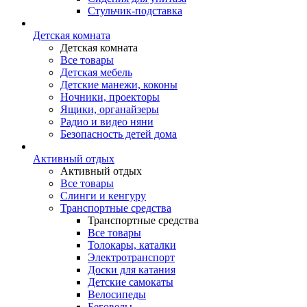
Стульчик-подставка
Детская комната
Детская комната
Все товары
Детская мебель
Детские манежи, коконы
Ночники, проекторы
Ящики, органайзеры
Радио и видео няни
Безопасность детей дома
Активный отдых
Активный отдых
Все товары
Слинги и кенгуру
Транспортные средства
Транспортные средства
Все товары
Толокары, каталки
Электротранспорт
Доски для катания
Детские самокаты
Велосипеды
Беговелы