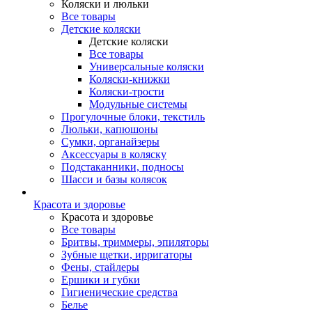
Коляски и люльки
Все товары
Детские коляски
Детские коляски
Все товары
Универсальные коляски
Коляски-книжки
Коляски-трости
Модульные системы
Прогулочные блоки, текстиль
Люльки, капюшоны
Сумки, органайзеры
Аксессуары в коляску
Подстаканники, подносы
Шасси и базы колясок
Красота и здоровье
Красота и здоровье
Все товары
Бритвы, триммеры, эпиляторы
Зубные щетки, ирригаторы
Фены, стайлеры
Ершики и губки
Гигиенические средства
Белье